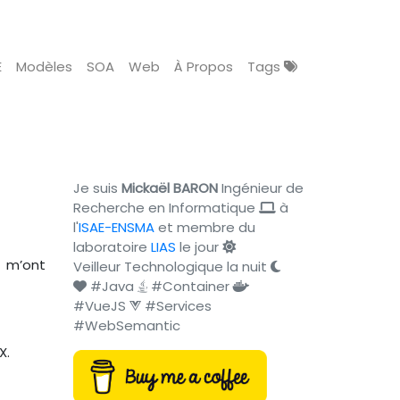
E
Modèles
SOA
Web
À Propos
Tags
Je suis
Mickaël BARON
Ingénieur de
Recherche en Informatique
à
l'
ISAE-ENSMA
et membre du
laboratoire
LIAS
le jour
i m’ont
Veilleur Technologique la nuit
#Java
#Container
#VueJS
#Services
#WebSemantic
X.