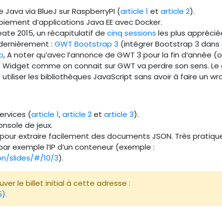
de Java via BlueJ sur RaspberryPI (
article 1
et
article 2
).
oiement d’applications Java EE avec Docker.
ate 2015, un récapitulatif de
cinq sessions
les plus apprécié
dernièrement :
GWT Bootstrap 3
(intégrer Bootstrap 3 dans
o
, A noter qu’avec l’annonce de GWT 3 pour la fin d’année (
 de Widget comme on connait sur GWT va perdre son sens. Le
 utiliser les bibliothèques JavaScript sans avoir à faire un wr
ervices (
article 1
,
article 2
et
article 3
).
onsole de jeux.
e pour extraire facilement des documents JSON. Très pratiqu
par exemple l’IP d’un conteneur (exemple :
on/slides/#/10/3
).
er le billet initial à cette adresse :
5)
.