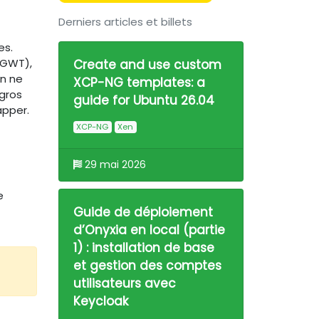
Derniers articles et billets
es.
 GWT),
Create and use custom
on ne
XCP-NG templates: a
 gros
guide for Ubuntu 26.04
apper.
XCP-NG
Xen
29 mai 2026
e
Guide de déploiement
d’Onyxia en local (partie
1) : installation de base
et gestion des comptes
utilisateurs avec
Keycloak