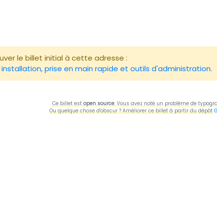
er le billet initial à cette adresse :
stallation, prise en main rapide et outils d'administration
.
Ce billet est
open source
. Vous avez noté un problème de typogra
Ou quelque chose d'obscur ? Améliorer ce billet à partir du dépôt
G