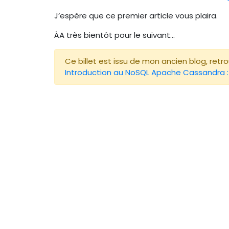
J’espère que ce premier article vous plaira.
ÀA très bientôt pour le suivant…
Ce billet est issu de mon ancien blog, retrouv
Introduction au NoSQL Apache Cassandra : in