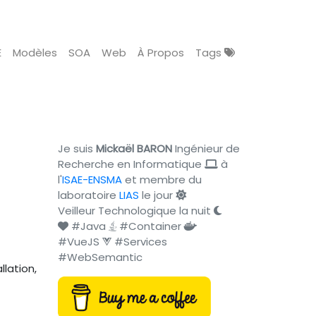
E
Modèles
SOA
Web
À Propos
Tags
Je suis
Mickaël BARON
Ingénieur de
Recherche en Informatique
à
l'
ISAE-ENSMA
et membre du
laboratoire
LIAS
le jour
Veilleur Technologique la nuit
#Java
#Container
#VueJS
#Services
#WebSemantic
lation,