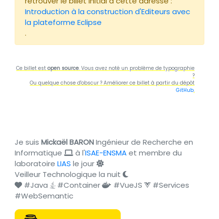
retrouver le billet initial à cette adresse :
Introduction à la construction d'Editeurs avec
la plateforme Eclipse
.
Ce billet est
open source
. Vous avez noté un problème de typographie
?
Ou quelque chose d'obscur ? Améliorer ce billet à partir du dépôt
GitHub
.
Je suis
Mickaël BARON
Ingénieur de Recherche en
Informatique
à l'
ISAE-ENSMA
et membre du
laboratoire
LIAS
le jour
Veilleur Technologique la nuit
#Java
#Container
#VueJS
#Services
#WebSemantic