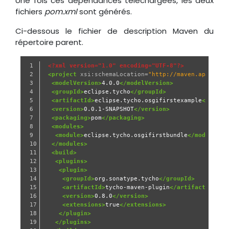
Une fois ces dépendances téléchargées, les deux
fichiers
pom.xml
sont générés.
Ci-dessous le fichier de description Maven du
répertoire parent.
1

<?xml version="1.0" encoding="UTF-8"?>
2

<project
xsi:schemaLocation=
"http://maven.apache.o
3

<modelVersion>
4.0.0
</modelVersion>
4

<groupId>
eclipse.tycho
</groupId>
5

<artifactId>
eclipse.tycho.osgifirstexample
</artif
6

<version>
0.0.1-SNAPSHOT
</version>
7

<packaging>
pom
</packaging>
8

<modules>
9

<module>
eclipse.tycho.osgifirstbundle
</module>
10

</modules>
11

<build>
12

<plugins>
13

<plugin>
14

<groupId>
org.sonatype.tycho
</groupId>
15

<artifactId>
tycho-maven-plugin
</artifactId>
16

<version>
0.8.0
</version>
17

<extensions>
true
</extensions>
18

</plugin>
19

</plugins>