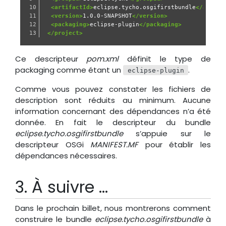
10

<artifactId>
eclipse.tycho.osgifirstbundle
</artifa
11

<version>
1.0.0-SNAPSHOT
</version>
12

<packaging>
eclipse-plugin
</packaging>
</project>
Ce descripteur
pom.xml
définit le type de
packaging comme étant un
.
eclipse-plugin
Comme vous pouvez constater les fichiers de
description sont réduits au minimum. Aucune
information concernant des dépendances n’a été
donnée. En fait le descripteur du bundle
eclipse.tycho.osgifirstbundle
s’appuie sur le
descripteur OSGi
MANIFEST.MF
pour établir les
dépendances nécessaires.
À suivre …
Dans le prochain billet, nous montrerons comment
construire le bundle
eclipse.tycho.osgifirstbundle
à