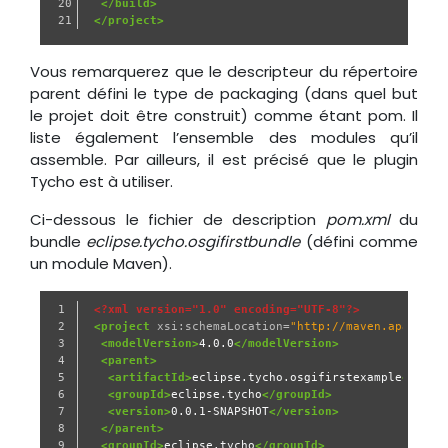
20

</build>
</project>
Vous remarquerez que le descripteur du répertoire
parent défini le type de packaging (dans quel but
le projet doit être construit) comme étant pom. Il
liste également l’ensemble des modules qu’il
assemble. Par ailleurs, il est précisé que le plugin
Tycho est à utiliser.
Ci-dessous le fichier de description
pom.xml
du
bundle
eclipse.tycho.osgifirstbundle
(défini comme
un module Maven).
1

<?xml version="1.0" encoding="UTF-8"?>
2

<project
xsi:schemaLocation=
"http://maven.apache.o
3

<modelVersion>
4.0.0
</modelVersion>
4

<parent>
5

<artifactId>
eclipse.tycho.osgifirstexample
</arti
6

<groupId>
eclipse.tycho
</groupId>
7

<version>
0.0.1-SNAPSHOT
</version>
8

</parent>
9

<groupId>
eclipse.tycho
</groupId>