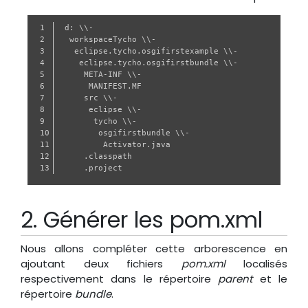
1

d: \\-  

2

 workspaceTycho \\-  

3

  eclipse.tycho.osgifirstexample \\-  

4

   eclipse.tycho.osgifirstbundle \\-  

5

    META-INF \\-  

6

     MANIFEST.MF  

7

    src \\-  

8

     eclipse \\-  

9

      tycho \\-  

10

       osgifirstbundle \\-  

11

        Activator.java  

12

    .classpath  

Générer les pom.xml
Nous allons compléter cette arborescence en
ajoutant deux fichiers
pom.xml
localisés
respectivement dans le répertoire
parent
et le
répertoire
bundle
.