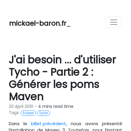
mickael-baron.fr
J'ai besoin ... d'utiliser
Tycho - Partie 2 :
Générer les poms
Maven
20 April 2010 -
4 mins read time
Tags:
Eclipse
Tycho
Dans le
billet précédent
, nous avons présenté
l’installation de Maven 3. Toutefois, pour l’instant