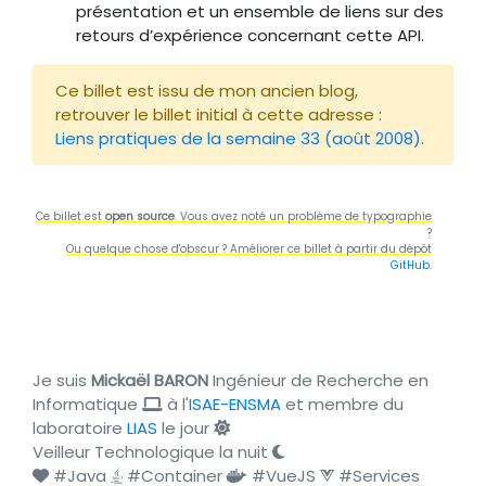
présentation et un ensemble de liens sur des
retours d’expérience concernant cette API.
Ce billet est issu de mon ancien blog,
retrouver le billet initial à cette adresse :
Liens pratiques de la semaine 33 (août 2008)
.
Ce billet est
open source
. Vous avez noté un problème de typographie
?
Ou quelque chose d'obscur ? Améliorer ce billet à partir du dépôt
GitHub
.
Je suis
Mickaël BARON
Ingénieur de Recherche en
Informatique
à l'
ISAE-ENSMA
et membre du
laboratoire
LIAS
le jour
Veilleur Technologique la nuit
#Java
#Container
#VueJS
#Services