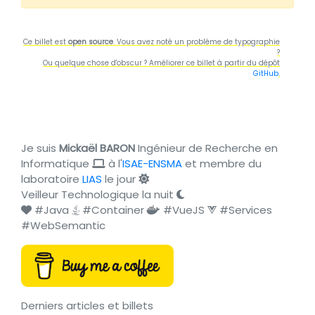
Ce billet est
open source
. Vous avez noté un problème de typographie
?
Ou quelque chose d'obscur ? Améliorer ce billet à partir du dépôt
GitHub
.
Je suis
Mickaël BARON
Ingénieur de Recherche en
Informatique
à l'
ISAE-ENSMA
et membre du
laboratoire
LIAS
le jour
Veilleur Technologique la nuit
#Java
#Container
#VueJS
#Services
#WebSemantic
Derniers articles et billets