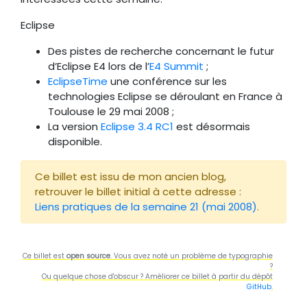
Eclipse
Des pistes de recherche concernant le futur
d’Eclipse E4 lors de l’
E4 Summit
;
EclipseTime
une conférence sur les
technologies Eclipse se déroulant en France à
Toulouse le 29 mai 2008 ;
La version
Eclipse 3.4 RC1
est désormais
disponible.
Ce billet est issu de mon ancien blog,
retrouver le billet initial à cette adresse :
Liens pratiques de la semaine 21 (mai 2008)
.
Ce billet est
open source
. Vous avez noté un problème de typographie
?
Ou quelque chose d'obscur ? Améliorer ce billet à partir du dépôt
GitHub
.