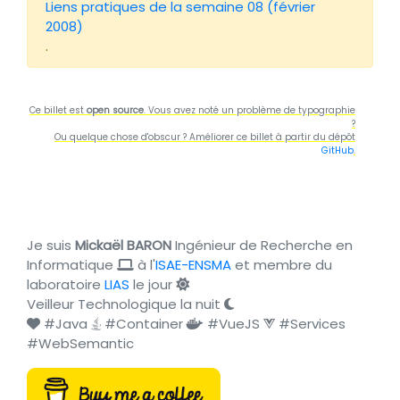
Liens pratiques de la semaine 08 (février
2008)
.
Ce billet est
open source
. Vous avez noté un problème de typographie
?
Ou quelque chose d'obscur ? Améliorer ce billet à partir du dépôt
GitHub
.
Je suis
Mickaël BARON
Ingénieur de Recherche en
Informatique
à l'
ISAE-ENSMA
et membre du
laboratoire
LIAS
le jour
Veilleur Technologique la nuit
#Java
#Container
#VueJS
#Services
#WebSemantic