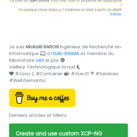
Ce billet est
open source
. Vous avez noté un problème de typographie
?
Ou quelque chose d'obscur ? Améliorer ce billet à partir du dépôt
GitHub
.
Je suis
Mickaël BARON
Ingénieur de Recherche en
Informatique
à l'
ISAE-ENSMA
et membre du
laboratoire
LIAS
le jour
Veilleur Technologique la nuit
#Java
#Container
#VueJS
#Services
#WebSemantic
Derniers articles et billets
Create and use custom XCP-NG