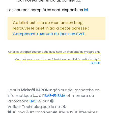
au moteur de rendu (IE ou FireFox).
Les sources complètes sont disponibles
ici
Ce billet est issu de mon ancien blog,
retrouver le billet initial à cette adresse :
Composant « Astuce du jour » en SWT
.
Ce billet est
open source
. Vous avez noté un problème de typographie
?
Ou quelque chose d'obscur ? Améliorer ce billet à partir du dépôt
GitHub
.
Je suis
Mickaël BARON
Ingénieur de Recherche en
Informatique
à l'
ISAE-ENSMA
et membre du
laboratoire
LIAS
le jour
Veilleur Technologique la nuit
#Java
#Container
#VueJS
#Services