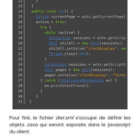
12

}
13

}
14

public
void
run
()
{
15

String
currentPage
=
wctx
.
getCurrentPage
();
16

active
=
true
;
17

try
{
18

while
(
active
)
{
19

Collection
sessions
=
wctx
.
getScriptSessi
20

Util
utilAll
=
new
Util
(
sessions
);
21

utilAll
.
setValue
(
"clockDisplay"
,
new
Date
22

Thread
.
sleep
(
1000
);
23

}
24

Collection
sessions
=
wctx
.
getScriptSession
25

Util
pages
=
new
Util
(
sessions
);
26

pages
.
setValue
(
"clockDisplay"
,
"Terminé"
);
27

}
catch
(
InterruptedException
ex
)
{
28

ex
.
printStackTrace
();
29

}
30

}
}
Pour finir, le fichier
dwr.xml
s’occupe de définir les
objets Java qui seront exposés dans le javascript
du client.