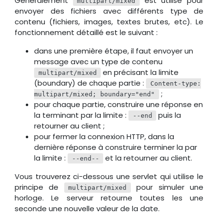
Généralement
est utilisé pour
multipart/mixed
envoyer des fichiers avec différents type de
contenu (fichiers, images, textes brutes, etc). Le
fonctionnement détaillé est le suivant :
dans une première étape, il faut envoyer un
message avec un type de contenu
en précisant la limite
multipart/mixed
(boundary) de chaque partie :
Content-type:
;
multipart/mixed; boundary="end"
pour chaque partie, construire une réponse en
la terminant par la limite :
puis la
--end
retourner au client ;
pour fermer la connexion HTTP, dans la
dernière réponse à construire terminer la par
la limite :
et la retourner au client.
--end--
Vous trouverez ci-dessous une servlet qui utilise le
principe de
pour simuler une
multipart/mixed
horloge. Le serveur retourne toutes les une
seconde une nouvelle valeur de la date.