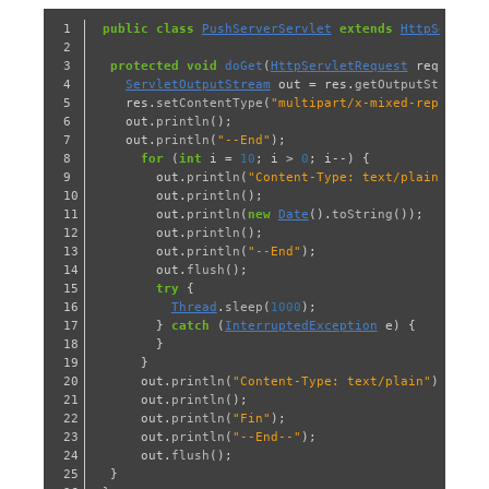
1

public
class
PushServerServlet
extends
HttpServlet
2

3

protected
void
doGet
(
HttpServletRequest
req
,
Http
4

ServletOutputStream
out
=
res
.
getOutputStream
()
5

res
.
setContentType
(
"multipart/x-mixed-replace;b
6

out
.
println
();
7

out
.
println
(
"--End"
);
8

for
(
int
i
=
10
;
i
>
0
;
i
--)
{
9

out
.
println
(
"Content-Type: text/plain"
);
10

out
.
println
();
11

out
.
println
(
new
Date
().
toString
());
12

out
.
println
();
13

out
.
println
(
"--End"
);
14

out
.
flush
();
15

try
{
16

Thread
.
sleep
(
1000
);
17

}
catch
(
InterruptedException
e
)
{
18

}
19

}
20

out
.
println
(
"Content-Type: text/plain"
);
21

out
.
println
();
22

out
.
println
(
"Fin"
);
23

out
.
println
(
"--End--"
);
24

out
.
flush
();
25

}