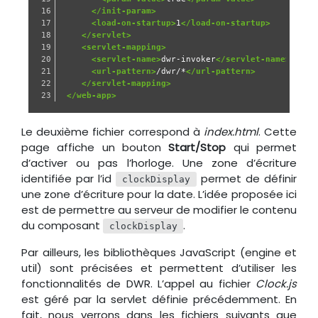
16

</init-param>
17

<load-on-startup>
1
</load-on-startup>
18

</servlet>
19

<servlet-mapping>
20

<servlet-name>
dwr-invoker
</servlet-name>
21

<url-pattern>
/dwr/*
</url-pattern>
22

</servlet-mapping>
</web-app>
Le deuxième fichier correspond à
index.html
. Cette
page affiche un bouton
Start/Stop
qui permet
d’activer ou pas l’horloge. Une zone d’écriture
identifiée par l’id
permet de définir
clockDisplay
une zone d’écriture pour la date. L’idée proposée ici
est de permettre au serveur de modifier le contenu
du composant
.
clockDisplay
Par ailleurs, les bibliothèques JavaScript (engine et
util) sont précisées et permettent d’utiliser les
fonctionnalités de DWR. L’appel au fichier
Clock.js
est géré par la servlet définie précédemment. En
fait, nous verrons dans les fichiers suivants que