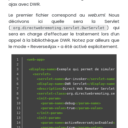
ajax avec DWR.
Le premier fichier correspond au
web.xml
. Nous
décrivons ici quelle sera la Servlet
(
) qui
org.directwebremoting.servlet.DwrServlet
sera en charge d’effectuer le traitement lors d’un
appel à la bibliothèque DWR. Notez par ailleurs que
le mode « ReverseAjax » a été activé explicitement.
1

<web-app>
2

3

<display-name>
Exemple qui permet de simuler une h
4

<servlet>
5

<servlet-name>
dwr-invoker
</servlet-name>
6

<display-name>
DWR Servlet
</display-name>
7

<description>
Direct Web Remoter Servlet
</desc
8

<servlet-class>
org.directwebremoting.servlet.
9

<init-param>
10

<param-name>
debug
</param-name>
11

<param-value>
true
</param-value>
12

</init-param>
13

<init-param>
14

<param-name>
activeReverseAjaxEnabled
</param
15

<param-value>
true
</param-value>