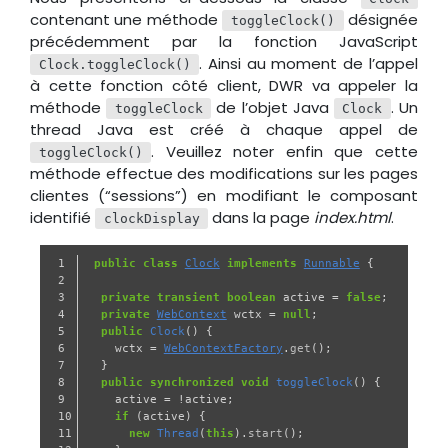
contenant une méthode
désignée
toggleClock()
précédemment par la fonction JavaScript
. Ainsi au moment de l’appel
Clock.toggleClock()
à cette fonction côté client, DWR va appeler la
méthode
de l’objet Java
. Un
toggleClock
Clock
thread Java est créé à chaque appel de
. Veuillez noter enfin que cette
toggleClock()
méthode effectue des modifications sur les pages
clientes (“sessions”) en modifiant le composant
identifié
dans la page
index.html
.
clockDisplay
1

public
class
Clock
implements
Runnable
{
2

3

private
transient
boolean
active
=
false
;
4

private
WebContext
wctx
=
null
;
5

public
Clock
()
{
6

wctx
=
WebContextFactory
.
get
();
7

}
8

public
synchronized
void
toggleClock
()
{
9

active
=
!
active
;
10

if
(
active
)
{
11

new
Thread
(
this
).
start
();