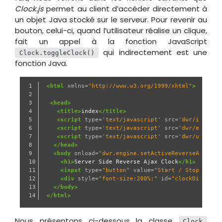
Clock.js
permet au client d’accéder directement à
un objet Java stocké sur le serveur. Pour revenir au
bouton, celui-ci, quand l’utilisateur réalise un clique,
fait un appel à la fonction JavaScript
qui indirectement est une
Clock.toggleClock()
fonction Java.
1

<html
xmlns=
"http://www.w3.org/1999/xhtml"
>
2

3

<head>
4

<title>
index
</title>
5

<script
type=
'text/javascript'
src=
'dwr/interfa
6

<script
type=
'text/javascript'
src=
'dwr/engine.
7

<script
type=
'text/javascript'
src=
'dwr/util.js
8

</head>
9

<body
onload=
"dwr.engine.setActiveReverseAjax(tr
10

<h1>
Server Side Reverse Ajax Clock
</h1>
11

<input
type=
"button"
value=
"Start / Stop"
oncl
12

<div
style=
"font-size:200%;"
id=
"clockDisplay"
13

</body>
</html>
Nous présentons ci-dessous la classe
Clock