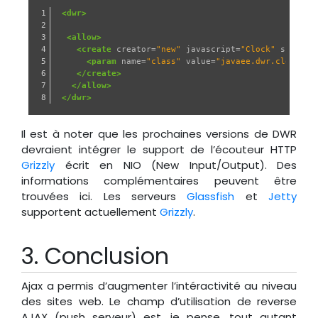
1

<dwr>
2

3

<allow>
4

<create
creator=
"new"
javascript=
"Clock"
scope=
"
5

<param
name=
"class"
value=
"javaee.dwr.clock.Cl
6

</create>
7

</allow>
</dwr>
Il est à noter que les prochaines versions de DWR
devraient intégrer le support de l’écouteur HTTP
Grizzly
écrit en NIO (New Input/Output). Des
informations complémentaires peuvent être
trouvées ici. Les serveurs
Glassfish
et
Jetty
supportent actuellement
Grizzly
.
Conclusion
Ajax a permis d’augmenter l’intéractivité au niveau
des sites web. Le champ d’utilisation de reverse
AJAX (push serveur) est, je pense, tout autant