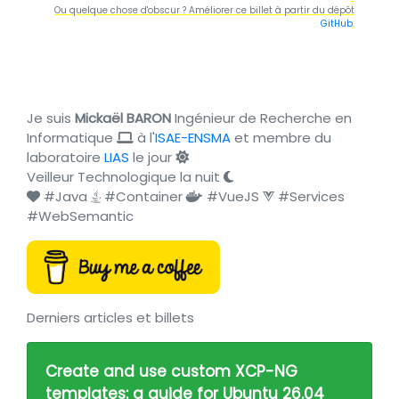
Ou quelque chose d'obscur ? Améliorer ce billet à partir du dépôt
GitHub
.
Je suis
Mickaël BARON
Ingénieur de Recherche en
Informatique
à l'
ISAE-ENSMA
et membre du
laboratoire
LIAS
le jour
Veilleur Technologique la nuit
#Java
#Container
#VueJS
#Services
#WebSemantic
Derniers articles et billets
Create and use custom XCP-NG
templates: a guide for Ubuntu 26.04